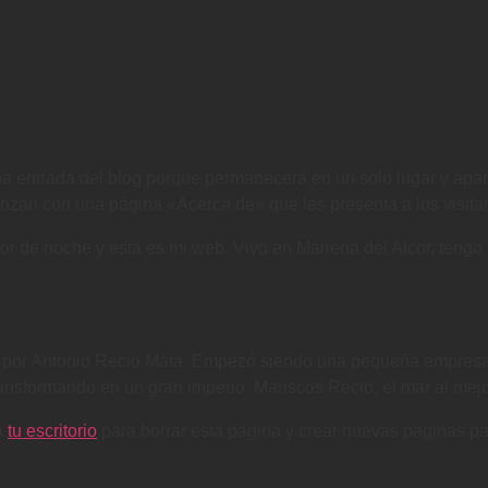
m
a entrada del blog porque permanecerá en un solo lugar y apare
zan con una página «Acerca de» que les presenta a los visitante
or de noche y esta es mi web. Vivo en Mairena del Alcor, tengo 
por Antonio Recio Mata. Empezó siendo una pequeña empresa 
ransformando en un gran imperio. Mariscos Recio, el mar al mejo
a
tu escritorio
para borrar esta página y crear nuevas páginas par