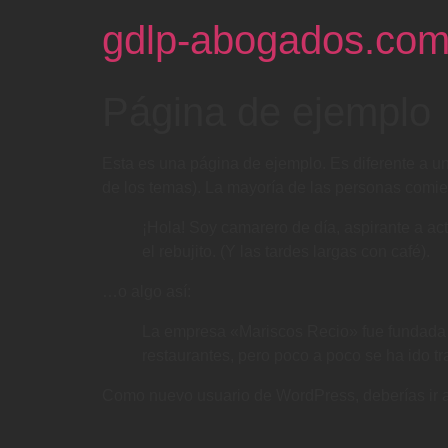
gdlp-abogados.co
Página de ejemplo
Esta es una página de ejemplo. Es diferente a un
de los temas). La mayoría de las personas comien
¡Hola! Soy camarero de día, aspirante a act
el rebujito. (Y las tardes largas con café).
…o algo así:
La empresa «Mariscos Recio» fue fundada 
restaurantes, pero poco a poco se ha ido t
Como nuevo usuario de WordPress, deberías ir 