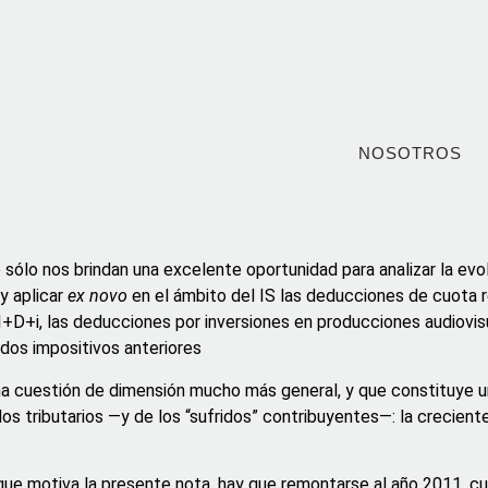
NOSOTROS
sólo nos brindan una excelente oportunidad para analizar la evolu
 y aplicar
ex novo
en el ámbito del IS las deducciones de cuota r
 I+D+i, las deducciones por inversiones en producciones audiovis
dos impositivos anteriores
na cuestión de dimensión mucho más general, y que constituye u
os tributarios —y de los “sufridos” contribuyentes—: la creciente
 que motiva la presente nota, hay que remontarse al año 2011, c