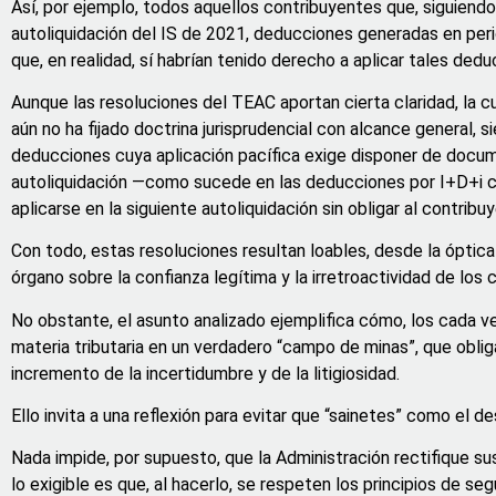
Así, por ejemplo, todos aquellos contribuyentes que, siguiendo
autoliquidación del IS de 2021, deducciones generadas en peri
que, en realidad, sí habrían tenido derecho a aplicar tales dedu
Aunque las resoluciones del TEAC aportan cierta claridad, la c
aún no ha fijado doctrina jurisprudencial con alcance general
deducciones cuya aplicación pacífica exige disponer de docume
autoliquidación —como sucede en las deducciones por I+D+i cu
aplicarse en la siguiente autoliquidación sin obligar al contribu
Con todo, estas resoluciones resultan loables, desde la óptica d
órgano sobre la confianza legítima y la irretroactividad de los 
No obstante, el asunto analizado ejemplifica cómo, los cada vez
materia tributaria en un verdadero “campo de minas”, que oblig
incremento de la incertidumbre y de la litigiosidad.
Ello invita a una reflexión para evitar que “sainetes” como el d
Nada impide, por supuesto, que la Administración rectifique su
lo exigible es que, al hacerlo, se respeten los principios de se