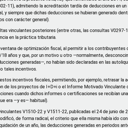
02-11), admitiendo la acreditación tardía de deducciones en un e
inal, y siempre que dichas deducciones se hubieran generado dent
os con carácter general).
ultas vinculantes posteriores (entre otras, las consultas V0297
cia en la práctica tributaria.
 ventana de optimización fiscal, al permitir a los contribuyentes 
5/18 años y que, por un motivo u otro —normalmente, desconoci
ucciones generadas—, no habían sido declaradas en las autoliqu
o tales incentivos.
e estos incentivos fiscales, permitiendo, por ejemplo, retrasar la
ión de los proyectos de I+D+i o el Informe Motivado Vinculante d
daciones cuando dichos informes o certificaciones se recibían una
que era —y es— habitual).
vinculantes V1510-22 y V1511-22, publicadas el 24 de junio de 20
có, de forma radical, el criterio que ella misma había ido con
iquidación de un año, las deducciones generadas en periodos ante