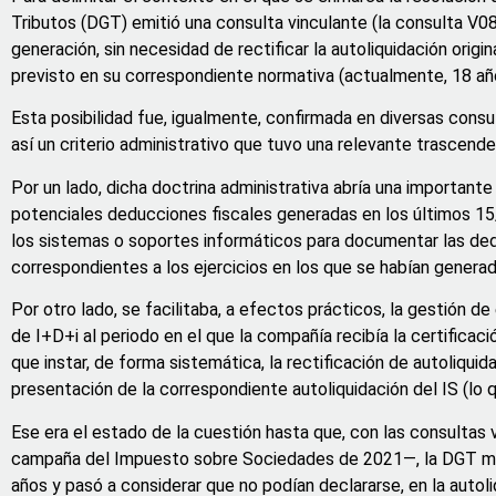
Tributos (DGT) emitió una consulta vinculante (la consulta V08
generación, sin necesidad de rectificar la autoliquidación orig
previsto en su correspondiente normativa (actualmente, 18 añ
Esta posibilidad fue, igualmente, confirmada en diversas cons
así un criterio administrativo que tuvo una relevante trascenden
Por un lado, dicha doctrina administrativa abría una importante
potenciales deducciones fiscales generadas en los últimos 1
los sistemas o soportes informáticos para documentar las ded
correspondientes a los ejercicios en los que se habían generad
Por otro lado, se facilitaba, a efectos prácticos, la gestión d
de I+D+i al periodo en el que la compañía recibía la certificac
que instar, de forma sistemática, la rectificación de autoliqui
presentación de la correspondiente autoliquidación del IS (lo 
Ese era el estado de la cuestión hasta que, con las consultas 
campaña del Impuesto sobre Sociedades de 2021—, la DGT modifi
años y pasó a considerar que no podían declararse, en la autol