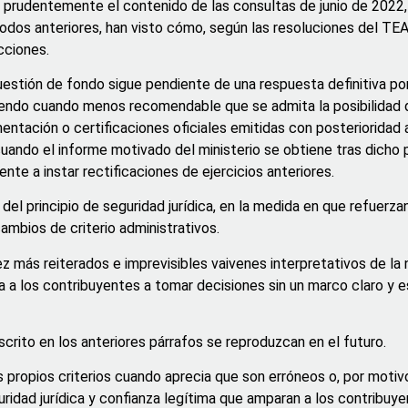
 prudentemente el contenido de las consultas de junio de 2022, 
odos anteriores, han visto cómo, según las resoluciones del TEA
cciones.
uestión de fondo sigue pendiente de una respuesta definitiva po
, siendo cuando menos recomendable que se admita la posibilidad
ntación o certificaciones oficiales emitidas con posterioridad 
ando el informe motivado del ministerio se obtiene tras dicho
yente a instar rectificaciones de ejercicios anteriores.
el principio de seguridad jurídica, en la medida en que refuerzan
cambios de criterio administrativos.
 más reiterados e imprevisibles vaivenes interpretativos de la n
a a los contribuyentes a tomar decisiones sin un marco claro y e
escrito en los anteriores párrafos se reproduzcan en el futuro.
s propios criterios cuando aprecia que son erróneos o, por motiv
guridad jurídica y confianza legítima que amparan a los contribuye