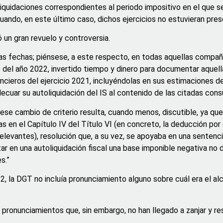
iquidaciones correspondientes al periodo impositivo en el que s
cuando, en este último caso, dichos ejercicios no estuvieran presc
 un gran revuelo y controversia.
e las fechas; piénsese, a este respecto, en todas aquellas compa
rgo del año 2022, invertido tiempo y dinero para documentar aque
ncieros del ejercicio 2021, incluyéndolas en sus estimaciones de 
ecuar su autoliquidación del IS al contenido de las citadas cons
e cambio de criterio resulta, cuando menos, discutible, ya que
as en el Capítulo IV del Título VI (en concreto, la deducción por
 relevantes), resolución que, a su vez, se apoyaba en una senten
ar en una autoliquidación fiscal una base imponible negativa no 
s.”
2022, la DGT no incluía pronunciamiento alguno sobre cuál era el 
s pronunciamientos que, sin embargo, no han llegado a zanjar y res