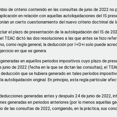
mbio de criterio contenido en las consultas de junio de 2022 no
 aplicación en relación con aquellas autoliquidaciones del IS pre
nían un cierto cuestionamiento del nuevo criterio doctrinal de l
luir el plazo de presentación de la autoliquidación del IS de 20
l TEAC dictó las dos resoluciones a las que antes se hizo refer
mo, como regla general, la deducción por I+D+i solo puede acred
ejercicio en que se genera.
s generadas en aquellos periodos impositivos cuyo plazo de pres
e junio de 2022 (fecha en la que se dictan las consultas), el TEA
 la deducción que se hubiera generado en tales períodos impositiv
a autoliquidación original. En principio, esta regla particular afe
s deducciones generadas antes y después 24 de junio de 2022, i
ones generadas en periodos anteriores (por lo menos aquellas g
io de las consultas de 2022, corrigiendo, en la práctica, sus conc